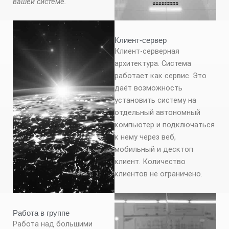
вашей системе.
Клиент-сервер
Клиент-серверная
архитектура. Система
работает как сервис. Это
даёт возможность
установить систему на
отдельный автономный
компьютер и подключаться
к нему через веб,
мобильный и десктоп
клиент. Количество
клиентов не ограничено.
Работа в группе
Работа над большими