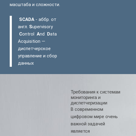
масштаба и сложности.
SCADA
- аббр. от
англ.
S
upervisory
C
ontrol
A
nd
D
ata
Acquisition —
диспетчерское
управление и сбор
данных
Требования к системам
мониторинга и
диспетчеризации
В современном
цифровом мире очень
важной задачей
является