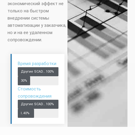
экономический эффект не
только на быстром
внедрении системы
автоматизации у заказчика,
но и на ее удаленном
сопровождении.
Время разработки
Другие SCADA системы
100%
IntraSCADA
30%
Стоимость
сопровождения
Другие SCADA системы
100%
IntraSCADA
40%