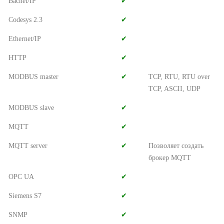
Bacnet/IP
✔︎
Codesys 2.3
✔︎
Ethernet/IP
✔︎
HTTP
✔︎
MODBUS master
✔︎
TCP, RTU, RTU over
TCP, ASCII, UDP
MODBUS slave
✔︎
MQTT
✔︎
MQTT server
✔︎
Позволяет создать
брокер MQTT
OPC UA
✔︎
Siemens S7
✔︎
SNMP
✔︎