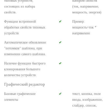
типовых устройств,
набором свойств
состоящих из набора
(ток, напряжение,
свойств.
мощность, энергия)
Функции встроенной
✔︎
Пример:
обработки свойств типовых
мощность=ток *
устройств
напряжение
Автоматическое обновление
✔︎
"потомков" шаблона, при
изменении самого шаблона.
Наличие функции быстрого
✔︎
клонирования большого
количества устройств.
Графический редактор
Базовые графические
✔︎
текст, кнопка, поле
элементы
ввода, изображение,
слайдер, список,