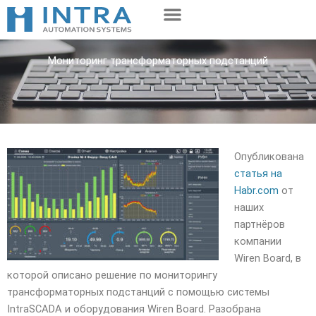
Перейти
к
содержимому
Мониторинг трансформаторных подстанций
Опубликована
статья на
Habr.com
от
наших
партнёров
компании
Wiren Board, в
которой описано решение по мониторингу
трансформаторных подстанций с помощью системы
IntraSCADA и оборудования Wiren Board. Разобрана